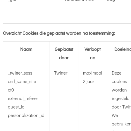
Overzicht Cookies die geplaatst worden na toestemming:
Naam
Geplaatst
Verloopt
Doelein
door
na
_twitter_sess
Twitter
maximaal
Deze
csrf_same_site
2 jaar
cookies
ct0
worden
external_referer
ingesteld
guest_id
door Twitt
personalization_id
We
gebruike