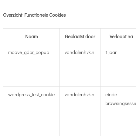
Overzicht Functionele Cookies
Naam
Geplaatst door
Verloopt na
moove_gdpr_popup
vandalenhvk.nl
1 jaar
wordpress_test_cookie
vandalenhvk.nl
einde
browsingsessi