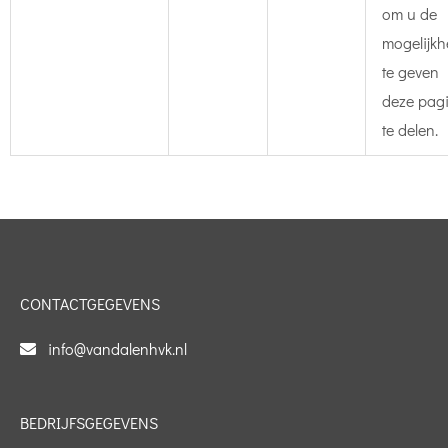
om u de
mogelijkh
te geven
deze pag
te delen.
CONTACTGEGEVENS
info@vandalenhvk.nl

BEDRIJFSGEGEVENS