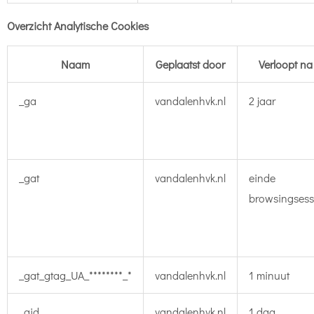
Overzicht Analytische Cookies
Naam
Geplaatst door
Verloopt na
_ga
vandalenhvk.nl
2 jaar
_gat
vandalenhvk.nl
einde
browsingsess
_gat_gtag_UA_********_*
vandalenhvk.nl
1 minuut
_gid
vandalenhvk.nl
1 dag