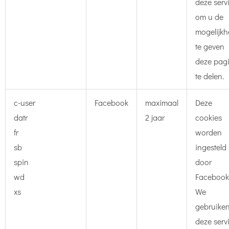
deze serv
om u de
mogelijkh
te geven
deze pag
te delen.
c-user
Facebook
maximaal
Deze
datr
2 jaar
cookies
fr
worden
sb
ingesteld
spin
door
wd
Facebook
xs
We
gebruike
deze serv