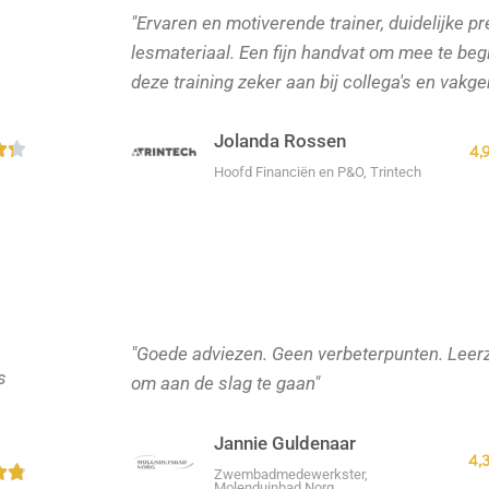
"Ervaren en motiverende trainer, duidelijke p
lesmateriaal. Een fijn handvat om mee te beg
deze training zeker aan bij collega's en vakg
Jolanda Rossen
W


4,
Hoofd Financiën en P&O, Trintech
a
a
r
d
e
r
"Goede adviezen. Geen verbeterpunten. Leer
s
om aan de slag te gaan"
i
n
Jannie Guldenaar
g
4,
W


Zwembadmedewerkster,
4
Molenduinbad Norg