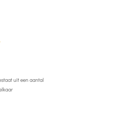

W
a
a
r
staat uit een aantal
d
elkaar
e
r
i