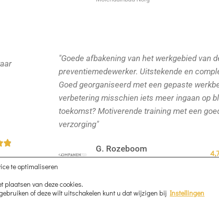
a
.
a
3
r
v
d
"Goede afbakening van het werkgebied van d
a
waar
e
preventiemedewerker. Uitstekende en complet
n
r
Goed georganiseerd met een gepaste werkbel
5
verbetering misschien iets meer ingaan op bli
i
toekomst? Motiverende training met een goe
n
verzorging"
g
W


4
G. Rozeboom
4,
a
.
Adviseur, Companen
ice te optimaliseren
a
8
het plaatsen van deze cookies.
r
v
 gebruiken of deze wilt uitschakelen kunt u dat wijzigen bij
Instellingen
d
a
e