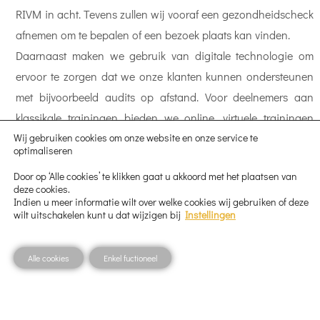
RIVM in acht. Tevens zullen wij vooraf een gezondheidscheck
afnemen om te bepalen of een bezoek plaats kan vinden.
Daarnaast maken we gebruik van digitale technologie om
ervoor te zorgen dat we onze klanten kunnen ondersteunen
met bijvoorbeeld audits op afstand. Voor deelnemers aan
klassikale trainingen bieden we online, virtuele trainingen
Wij gebruiken cookies om onze website en onze service te
aan, zodat het leren ononderbroken doorgaat. Indien
optimaliseren
gewenst kan een training ook uitgesteld worden.
Door op ‘Alle cookies’ te klikken gaat u akkoord met het plaatsen van
deze cookies.
Indien u meer informatie wilt over welke cookies wij gebruiken of deze
Wij houden ons aan de richtlijnen van het RIVM
wilt uitschakelen kunt u dat wijzigen bij
Instellingen
en verwachten ook van onze klanten dat zij bovenstaande
regels respecteren
Alle cookies
Enkel fuctioneel
Wij danken u hartelijk voor uw medewerking en begrip in